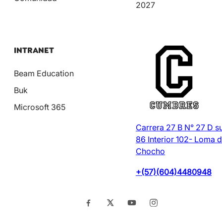
2027
INTRANET
Beam Education
Buk
Microsoft 365
Carrera 27 B N° 27 D s
86 Interior 102- Loma d
Chocho
+(57)(604)4480948