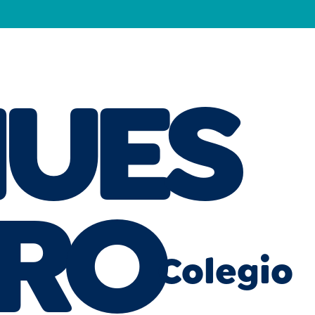
UES
RO
Colegio